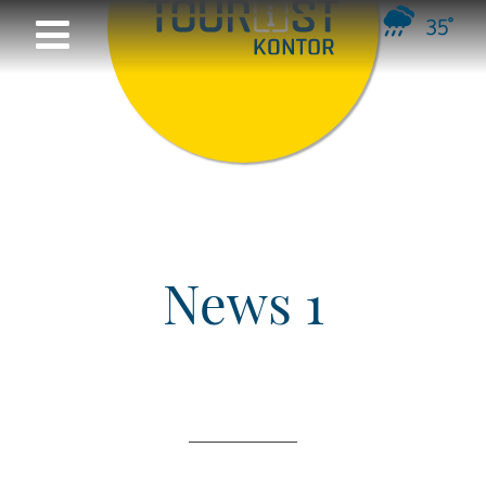
35°
News 1